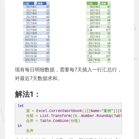
现有每日明细数据，需要每7天插入一行汇总行，
对最近7天数据求和。
解法1：
let
源
=
Excel
.
CurrentWorkbook
(){[
Name
=
"案例"
]}[
Content
]
分组
=
List
.
Transform
({
0.
.
Number
.
RoundUp
(
Table
.
RowCo
合并
=
Table
.
Combine
(分组)
in
合并