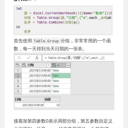
let
源
=
Excel
.
CurrentWorkbook
(){[
Name
=
"案例"
]}[
Content
]
分组
=
Table
.
Group
(源,
"日期"
,{
"a"
,
each _
&#
table
({
"日期
合并
=
Table
.
Combine
(分组[
a
])
in
合并
首先使用
分组，非常常用的一个函
Table.Group
数，每一天得到当天日期的一张表。
接着加第四参数0表示局部分组，第五参数自定义