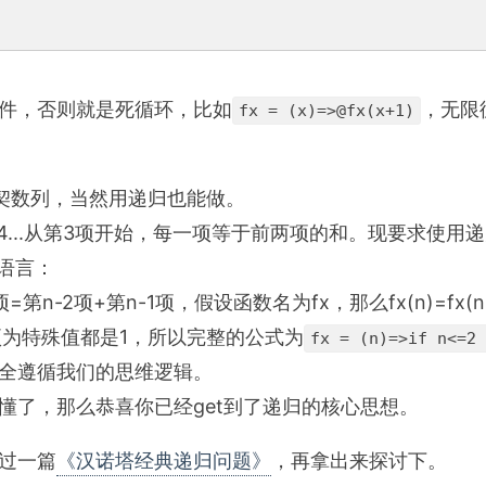
。
件，否则就是死循环，比如
，无限
fx = (x)=>@fx(x+1)
那契数列，当然用递归也能做。
13,21,34...从第3项开始，每一项等于前两项的和。现要
语言：
2项+第n-1项，假设函数名为fx，那么fx(n)=fx(n-2)
项为特殊值都是1，所以完整的公式为
fx = (n)=>if n<=2 
全遵循我们的思维逻辑。
懂了，那么恭喜你已经get到了递归的核心思想。
过一篇
《汉诺塔经典递归问题》
，再拿出来探讨下。