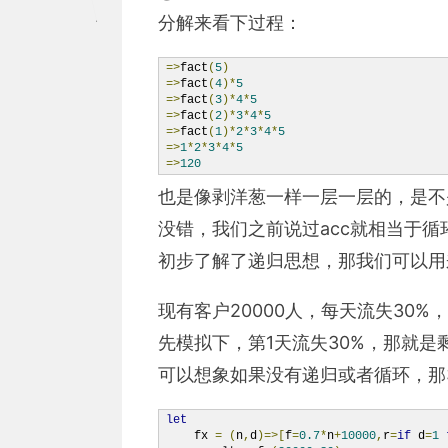
分解来看下过程：
=>
fact
(
5
)
=>
fact
(
4
)*
5
=>
fact
(
3
)*
4
*
5
=>
fact
(
2
)*
3
*
4
*
5
=>
fact
(
1
)*
2
*
3
*
4
*
5
=>
1
*
2
*
3
*
4
*
5
=>
120
也是像剥洋葱一样一层一层的，是不
没错，我们之前说过acc就相当于
初步了解了递归思想，那我们可以用
现有客户20000人，每天流失30%
先模拟下，第1天流失30%，那就是剩下0.7
可以想象如果没有递归或者循环，那
let
    fx 
=
(
n
,
d
)=>[
f
=
0.7
*
n
+
10000
,
r
=
if
 d
=
1