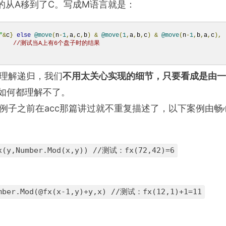
的从A移到了C。写成M语言就是：
"
&
c
}
else
@move
(
n
-
1
,
a
,
c
,
b
)
&
@move
(
1
,
a
,
b
,
c
)
&
@move
(
n
-
1
,
b
,
a
,
c
),
//测试当A上有6个盘子时的结果
理解递归，我们
不用太关心实现的细节，只要看成是由一
论如何都理解不了。
例子之前在acc那篇讲过就不重复描述了，以下案例由畅
fx(y,Number.Mod(x,y)) //测试：fx(72,42)=6
umber.Mod(@fx(x-1,y)+y,x) //测试：fx(12,1)+1=11