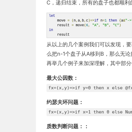
C，递归结束，所有的盘子也都顺利
let
    move 
=
(
n
,
a
,
b
,
c
)=>
if
 n
=
1
then
{
a
&
"->
    result 
=
 move
(
6
,
"A"
,
"B"
,
"C"
)
in
    result
从以上的几个案例我们可以发现，要
么把n-1个盘子从A移到B，那么无
再举几个例子来加深理解，其中部分
最大公因数：
fx=(x,y)=>if y=0 then x else @
约瑟夫环问题：
fx=(x,y)=>if x=1 then 0 else N
质数判断问题：：