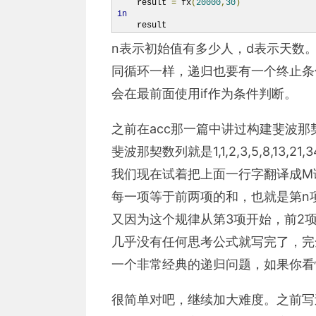
    result 
=
 fx
(
20000
,
30
)
in
    result
n表示初始值有多少人，d表示天数
同循环一样，递归也要有一个终止条
会在最前面使用if作为条件判断。
之前在acc那一篇中讲过构建斐波
斐波那契数列就是1,1,2,3,5,8,
我们现在试着把上面一行字翻译成M
每一项等于前两项的和，也就是第n项=第n-
又因为这个规律从第3项开始，前2
几乎没有任何思考公式就写完了，完
一个非常经典的递归问题，如果你看
很简单对吧，继续加大难度。之前写