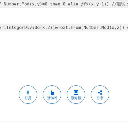
(if Number.Mod(x,y)=0 then 0 else @fx(x,y+1)) //
ber.IntegerDivide(x,2))&Text.From(Number.Mod(x,2)
打赏
赞(42)
微海报
分享