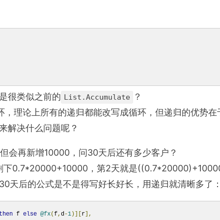
是很类似之前的
？
List.Accumulate
循环，理论上所有的递归都能改写成循环，但递归的优势在
来解决什么问题呢？
，但会再新增10000，问30天后还有多少客户？
*20000+10000，第2天就是((0.7*20000)+1000
30天后的公式是不是得写好长好长，用递归就清晰多了
then
 f 
else
@fx
(
f
,
d
-
1
)][
r
],