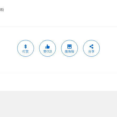
kB)
打赏
赞(12)
微海报
分享