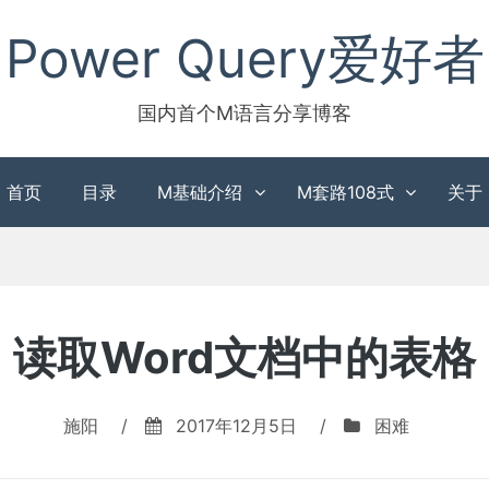
Power Query爱好者
国内首个M语言分享博客
首页
目录
M基础介绍
M套路108式
关于
读取Word文档中的表格
施阳
/
2017年12月5日
/
困难