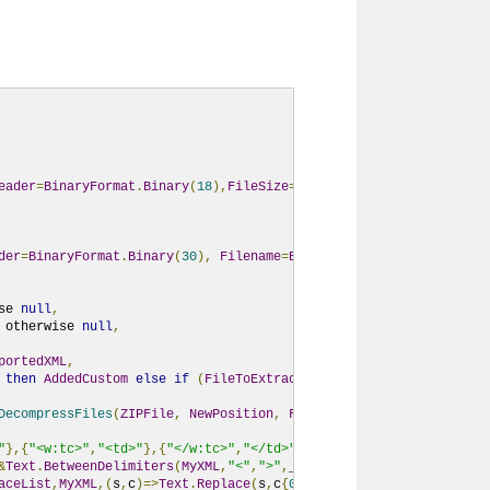
eader
=
BinaryFormat
.
Binary
(
18
),
FileSize
=
BinaryFormat
.
ByteOrder
(
Bi
der
=
BinaryFormat
.
Binary
(
30
),
Filename
=
BinaryFormat
.
Text
(
MyFileNa
se 
null
,
 otherwise 
null
,
portedXML
,
then
AddedCustom
else
if
(
FileToExtract
=
""
)
and
Position
<>
0
DecompressFiles
(
ZIPFile
,
NewPosition
,
FileToExtract
,
AppendedQue
"
},{
"<w:tc>"
,
"<td>"
},{
"</w:tc>"
,
"</td>"
}},
&
Text
.
BetweenDelimiters
(
MyXML
,
"<"
,
">"
,
_
)&
">"
),
each 
not
List
.
Cont
aceList
,
MyXML
,(
s
,
c
)=>
Text
.
Replace
(
s
,
c
{
0
},
c
{
1
})))[
Data
])