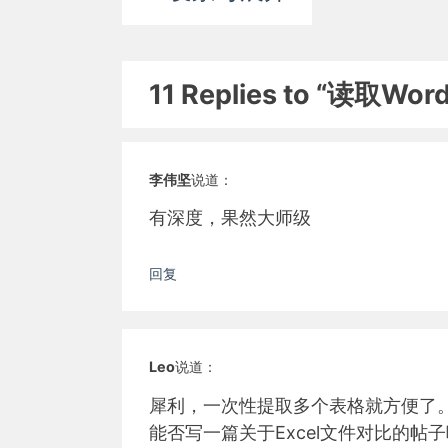
导
航
11 Replies to “读取
李伟坚
说道：
有深度，果然大师级
回复
Leo
说道：
犀利，一次性提取多个表格就方便了
能否写一篇关于Excel文件对比的帖子呢，