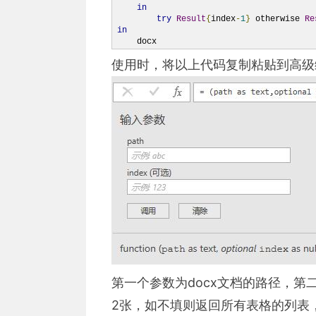
in
try
Result
{
index
-
1
}
 otherwise 
Re
in
    docx
使用时，将以上代码复制粘贴到高级
第一个参数为docx文档的路径，第
2张，如不填则返回所有表格的列表