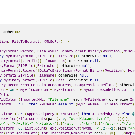
 number
)=>
tion
,
FileToExtract
,
XMLSoFar
)
=>
aryFormat
.
Record
([
DataToSkip
=
BinaryFormat
.
Binary
(
Position
),
MiscH
ry
MyBinaryFormat
(
ZIPFile
)[
FileSize
]+
1
 otherwise 
null
,
naryFormat
(
ZIPFile
)[
FileNameLen
]
 otherwise 
null
,
ryFormat
(
ZIPFile
)[
ExtrasLen
]
 otherwise 
null
,
naryFormat
.
Record
([
DataToSkip
=
BinaryFormat
.
Binary
(
Position
),
Hea
yFormat2
(
ZIPFile
)[
Filename
]
 otherwise 
null
,
y
MyBinaryFormat2
(
ZIPFile
)[
Data
]
 otherwise 
null
,
ary
.
Decompress
(
GetDataToDecompress
,
Compression
.
Deflate
)
 otherwi
on
+
30
+
MyFileNameLen
+
MyExtrasLen
+
MyCompressedFileSize
-
1
Data
,
AddColumn
(
ImportedXML
,
"Filename"
,
 each 
MyFileName
)
 otherwise 
Im
tedXML
=
null
then
XMLSoFar
else
if
(
MyFileName
=
FileToExtract
)
Extract
)
or
(
AppendedQuery
=
XMLSoFar
)
then
AppendedQuery
else
@
essFiles
(
File
.
Contents
(
path
),
0
,
"word/document.xml"
,
""
)){
1
},
e>"
},{
"</w:tbl>"
,
"</table>"
},{
"<w:tr>"
,
"<tr>"
},{
"</w:tr>"
,
"</tr>
ansform
({
0.
.
List
.
Count
(
Text
.
PositionOf
(
MyXML
,
"<"
,
2
))-
1
},
each 
"<"
ge
(
List
.
Accumulate
(
List
.
Transform
(
RemoveList
,
each 
{
_
}&{
""
})&
Repl