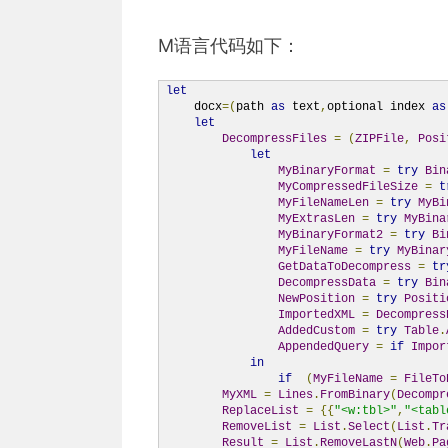
M语言代码如下：
let
    docx
=(
path 
as
 text
,
optional index 
as
let
DecompressFiles
=
(
ZIPFile
,
Posi
let
MyBinaryFormat
=
try
Bin
MyCompressedFileSize
=
t
MyFileNameLen
=
try
MyBi
MyExtrasLen
=
try
MyBina
MyBinaryFormat2
=
try
Bi
MyFileName
=
try
MyBinar
GetDataToDecompress
=
tr
DecompressData
=
try
Bin
NewPosition
=
try
Positi
ImportedXML
=
Decompress
AddedCustom
=
try
Table
.
AppendedQuery
=
if
Impor
in
if
(
MyFileName
=
FileTo
MyXML
=
Lines
.
FromBinary
(
Decompr
ReplaceList
=
{{
"<w:tbl>"
,
"<tabl
RemoveList
=
List
.
Select
(
List
.
Tr
Result
=
List
.
RemoveLastN
(
Web
.
Pa