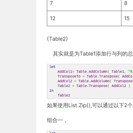
7
8
12
15
(Table2)
其实就是为Table1添加行与列的总和，使
let
AddCol1
=
Table
.
AddColumn
(
Table1
,
"R
TransposeTo
=
Table
.
Transpose
(
AddCo
AddCol2
=
Table
.
AddColumn
(
Transpose
Table2
=
Table
.
Transpose
(
AddCol2
)
in
Table2
如果使用List.Zip(),可以通过以下
组合一，