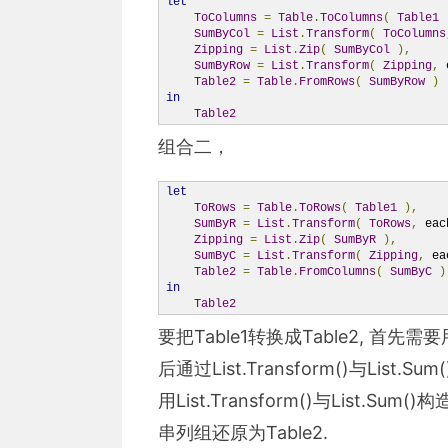
let
ToColumns
=
Table
.
ToColumns
(
Table1
SumByCol
=
List
.
Transform
(
ToColumns
Zipping
=
List
.
Zip
(
SumByCol
),
SumByRow
=
List
.
Transform
(
Zipping
,
 
Table2
=
Table
.
FromRows
(
SumByRow
)
in
Table2
组合二，
let
ToRows
=
Table
.
ToRows
(
Table1
),
SumByR
=
List
.
Transform
(
ToRows
,
 eac
Zipping
=
List
.
Zip
(
SumByR
),
SumByC
=
List
.
Transform
(
Zipping
,
 ea
Table2
=
Table
.
FromColumns
(
SumByC
)
in
Table2
要把Table1转换成Table2, 首先需要用T
后通过List.Transform()与List.S
用List.Transform()与List.Sum(
串列组还原为Table2.