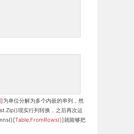
列
]为单位分解为多个内嵌的串列，然
t.Zip()现实行列转换，之后再次运
s()[
Table.FromRows()
]就能够把