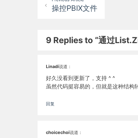
操控PBIX文件
章
导
航
9 Replies to “通过Lis
Linadi
说道：
好久没看到更新了，支持 ^ ^
虽然代码挺容易的，但就是这种结构转
回复
choicechoi
说道：