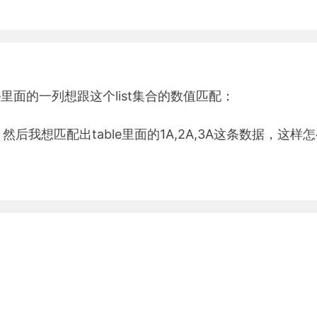
le里面的一列想跟这个list集合的数值匹配：
,3C} 然后我想匹配出table里面的1A,2A,3A这条数据，这样