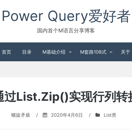
Power Query爱好者
国内首个M语言分享博客
首页
目录
M基础介绍
M套路108式
关于
通过List.Zip()实现行列转
螺旋矛盾
/
2020年4月6日
/
List类