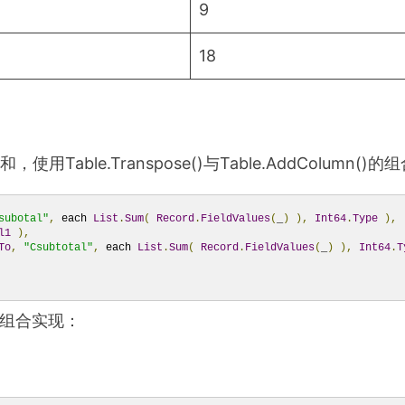
9
18
用Table.Transpose()与Table.AddColumn
subotal"
,
 each 
List
.
Sum
(
Record
.
FieldValues
(
_
)
),
Int64
.
Type
),
l1
),
To
,
"Csubtotal"
,
 each 
List
.
Sum
(
Record
.
FieldValues
(
_
)
),
Int64
.
T
2个组合实现：