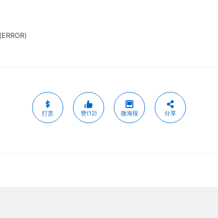
(ERROR)
打赏
赞(12)
微海报
分享