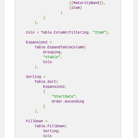
{[
MaturityBand
]},
[
Item
]
)
}
),
Cols
=
Table
.
Column
(
Filtering
,
"Item"
),
Expansion2
=
Table
.
ExpandTableColumn
(
Grouping
,
"nTable"
,
Cols
),
Sorting
=
Table
.
Sort
(
Expansion2
,
{
"StartDate"
,
Order
.
Ascending
}
),
FillDown
=
Table
.
FillDown
(
Sorting
,
Cols