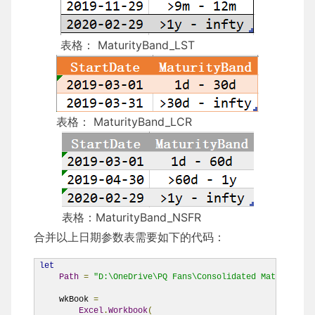
表格： MaturityBand_LST
表格： MaturityBand_LCR
表格：MaturityBand_NSFR
合并以上日期参数表需要如下的代码：
let
Path
=
"D:\OneDrive\PQ Fans\Consolidated Maturity Ta
    wkBook 
=
Excel
.
Workbook
(