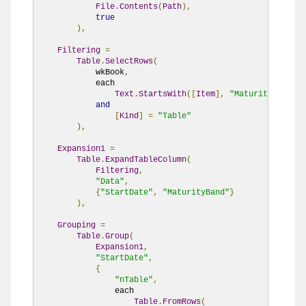
File
.
Contents
(
Path
),
true
),
Filtering
=
Table
.
SelectRows
(
            wkBook
,
            each

Text
.
StartsWith
([
Item
],
"MaturityBand"
)
and
[
Kind
]
=
"Table"
),
Expansion1
=
Table
.
ExpandTableColumn
(
Filtering
,
"Data"
,
{
"StartDate"
,
"MaturityBand"
}
),
Grouping
=
Table
.
Group
(
Expansion1
,
"StartDate"
,
{
"nTable"
,
                each

Table
.
FromRows
(