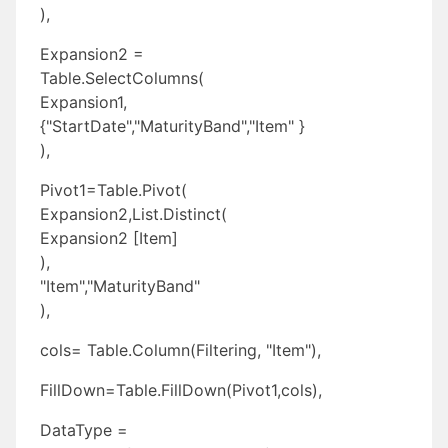
),
Expansion2 =
Table.SelectColumns(
Expansion1,
{"StartDate","MaturityBand","Item" }
),
Pivot1=Table.Pivot(
Expansion2,List.Distinct(
Expansion2 [Item]
),
"Item","MaturityBand"
),
cols= Table.Column(Filtering, "Item"),
FillDown=Table.FillDown(Pivot1,cols),
DataType =