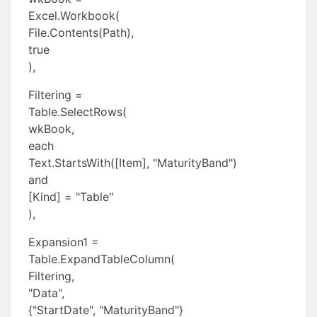
Excel.Workbook(
File.Contents(Path),
true
),
Filtering =
Table.SelectRows(
wkBook,
each
Text.StartsWith([Item], "MaturityBand")
and
[Kind] = "Table"
),
Expansion1 =
Table.ExpandTableColumn(
Filtering,
"Data",
{"StartDate", "MaturityBand"}