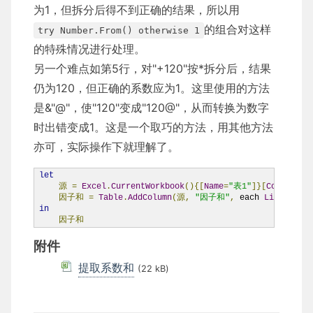
为1，但拆分后得不到正确的结果，所以用
的组合对这样
try Number.From() otherwise 1
的特殊情况进行处理。
另一个难点如第5行，对"+120"按*拆分后，结果
仍为120，但正确的系数应为1。这里使用的方法
是&"@"，使"120"变成"120@"，从而转换为数字
时出错变成1。这是一个取巧的方法，用其他方法
亦可，实际操作下就理解了。
let
源
=
Excel
.
CurrentWorkbook
(){[
Name
=
"表1"
]}[
Content
],
因子和
=
Table
.
AddColumn
(源,
"因子和"
,
 each 
List
.
Sum
(
L
in
因子和
附件
提取系数和
(22 kB)