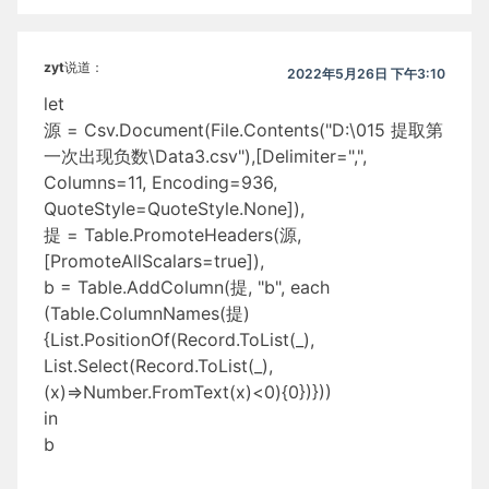
zyt
说道：
2022年5月26日 下午3:10
let
源 = Csv.Document(File.Contents("D:\015 提取第
一次出现负数\Data3.csv"),[Delimiter=",",
Columns=11, Encoding=936,
QuoteStyle=QuoteStyle.None]),
提 = Table.PromoteHeaders(源,
[PromoteAllScalars=true]),
b = Table.AddColumn(提, "b", each
(Table.ColumnNames(提)
{List.PositionOf(Record.ToList(_),
List.Select(Record.ToList(_),
(x)=>Number.FromText(x)<0){0})}))
in
b