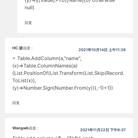
(y)=>y[Value]>=0)[Name]{0} otherwise
null)
回复
HC.旋
说道：
2021年10月14日 上午11:26
= Table.AddColumn(a,"name",
(x)=>Table.ColumnNames(a)
{List.PositionOf(List.Transform(List.Skip(Record.
ToList(x)),
(y)=>Number.Sign(Number.From(y))),-1)+1})
回复
Wangwb
说道：
2021年11月22日 下午9:37