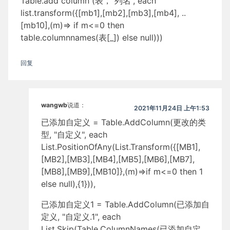
Table.add column (表，”列名”, each
list.transform({[mb1],[mb2],[mb3],[mb4], ..
[mb10],(m)=> if m<=0 then
table.columnnames(表[_]) else null)))
回复
wangwb
说道：
2021年11月24日 上午1:53
已添加自定义 = Table.AddColumn(更改的类
型, "自定义", each
List.PositionOfAny(List.Transform({[MB1],
[MB2],[MB3],[MB4],[MB5],[MB6],[MB7],
[MB8],[MB9],[MB10]},(m)=>if m<=0 then 1
else null),{1})),
已添加自定义1 = Table.AddColumn(已添加自
定义, "自定义.1", each
List.Skip(Table.ColumnNames(已添加自定