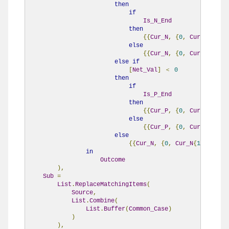
then
if
Is_N_End
then
{{
Cur_N
,
{
0
,
Cur_N
{
1
}}}}
else
{{
Cur_N
,
{
0
,
Cur_N
{
1
}}},
else
if
[
Net_Val
]
＜
0
then
if
Is_P_End
then
{{
Cur_P
,
{
0
,
Cur_P
{
1
}}}}
else
{{
Cur_P
,
{
0
,
Cur_P
{
1
}}},
else
{{
Cur_N
,
{
0
,
Cur_N
{
1
}}},
{
Cu
in
Outcome
),
Sub
=
List
.
ReplaceMatchingItems
(
Source
,
List
.
Combine
(
List
.
Buffer
(
Common_Case
)
)
),