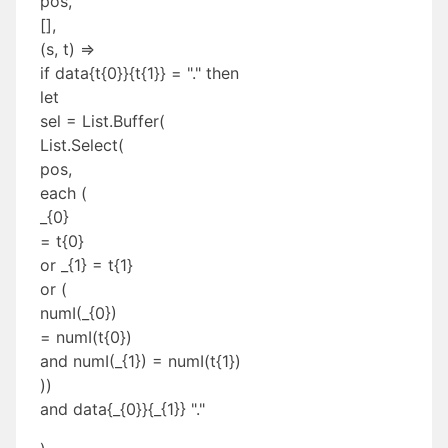
pos,
[],
(s, t) =>
if data{t{0}}{t{1}} = "." then
let
sel = List.Buffer(
List.Select(
pos,
each (
_{0}
= t{0}
or _{1} = t{1}
or (
numI(_{0})
= numI(t{0})
and numI(_{1}) = numI(t{1})
))
and data{_{0}}{_{1}} "."