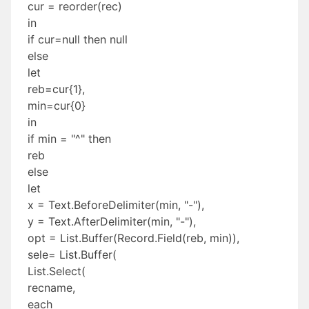
cur = reorder(rec)
in
if cur=null then null
else
let
reb=cur{1},
min=cur{0}
in
if min = "^" then
reb
else
let
x = Text.BeforeDelimiter(min, "-"),
y = Text.AfterDelimiter(min, "-"),
opt = List.Buffer(Record.Field(reb, min)),
sele= List.Buffer(
List.Select(
recname,
each