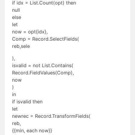
if idx = List.Count(opt) then
null
else
let
now = opt{idx},
Comp = Record.SelectFields(
reb,sele
),
isvalid = not List.Contains(
Record.FieldValues(Comp),
now
)
in
if isvalid then
let
newrec = Record.TransformFields(
reb,
{{min, each now}}