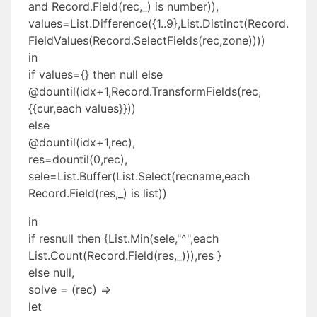
and Record.Field(rec,_) is number)),
values=List.Difference({1..9},List.Distinct(Record.
FieldValues(Record.SelectFields(rec,zone))))
in
if values={} then null else
@dountil(idx+1,Record.TransformFields(rec,
{{cur,each values}}))
else
@dountil(idx+1,rec),
res=dountil(0,rec),
sele=List.Buffer(List.Select(recname,each
Record.Field(res,_) is list))
in
if resnull then {List.Min(sele,"^",each
List.Count(Record.Field(res,_))),res }
else null,
solve = (rec) =>
let