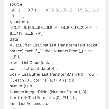
source =
".4..1.2.......9.7..1..........43.6..8......5....2.....7.5..8......6..3
..9........",
//source =
"53..7....6..195....98....6.8...6...34..8.3..17...2...6.6....2
8....419..5....8..79",
data
=List.Buffer(List.Split(List.Transform(Text.ToList(
source),each if _"." then Number.From(_) else
_),9)),
row = List.Count(data),
col = List.Count(data{0}),
pos = List.Buffer(List.TransformMany({0 .. row -
1}, each {0 .. col - 1}, (s, t) => {s, t})),
numI = (t) =>
Number.IntegerDivide(Number.From(t), 3),
tt = (t) => Text.Format("#{0}-#{1}", t),
ini = List.Accumulate(