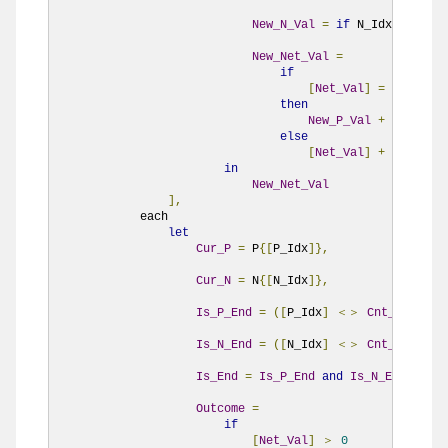
New_N_Val
=
if
 N_Idx 
＜
Cnt_
New_Net_Val
=
if
[
Net_Val
]
=
0
then
New_P_Val
+
New_N_Va
else
[
Net_Val
]
+
(
if
[
Net
in
New_Net_Val
],
            each

let
Cur_P
=
 P
{[
P_Idx
]},
Cur_N
=
 N
{[
N_Idx
]},
Is_P_End
=
([
P_Idx
]
＜＞
Cnt_P
-
1
),
Is_N_End
=
([
N_Idx
]
＜＞
Cnt_N
-
1
),
Is_End
=
Is_P_End
and
Is_N_End
,
Outcome
=
if
[
Net_Val
]
＞
0