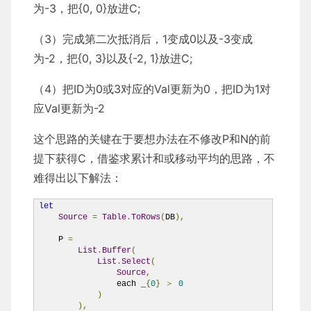
为-3，把{0, 0}放进C;
（3）完成第二次抵消后，1变成0以及-3变成
为-2，把{0, 3}以及{-2, 1}放进C;
（4）把ID为0或3对应的Val更新为0，把ID为1对
应Val更新为-2
这个思路的关键在于要想办法在不修改P和N的前
提下获得C，借鉴求累计和或移动平均的思路，不
难得出以下解法：
let
Source
=
Table
.
ToRows
(
DB
),
    P 
=
List
.
Buffer
(
List
.
Select
(
Source
,
                each _
{
0
}
＞
0
)
),