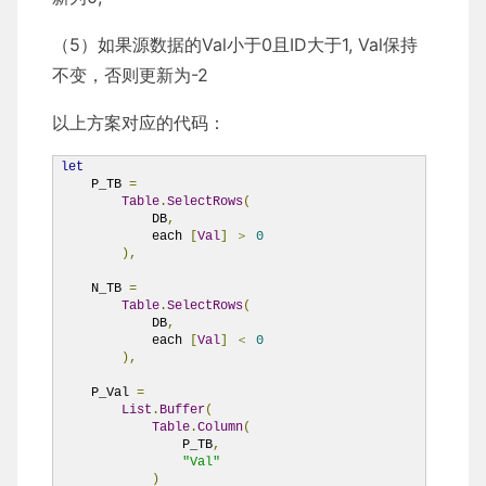
（5）如果源数据的Val小于0且ID大于1, Val保持
不变，否则更新为-2
以上方案对应的代码：
let
    P_TB 
=
Table
.
SelectRows
(
            DB
,
            each 
[
Val
]
＞
0
),
    N_TB 
=
Table
.
SelectRows
(
            DB
,
            each 
[
Val
]
＜
0
),
    P_Val 
=
List
.
Buffer
(
Table
.
Column
(
                P_TB
,
"Val"
)