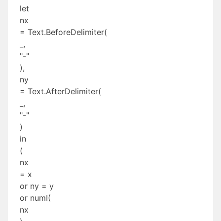
let
nx
= Text.BeforeDelimiter(
_,
"-"
),
ny
= Text.AfterDelimiter(
_,
"-"
)
in
(
nx
= x
or ny = y
or numI(
nx