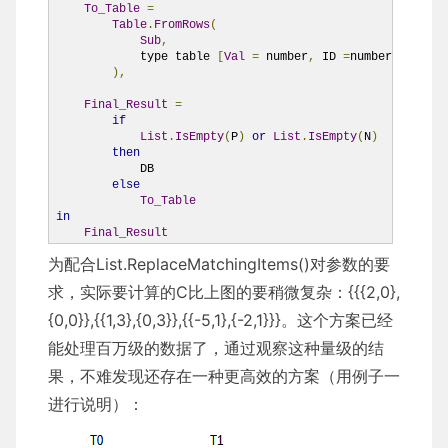
To_Table
=
Table
.
FromRows
(
Sub
,
            type table 
[
Val
=
 number
,
 ID 
=
number
]
),
Final_Result
=
if
List
.
IsEmpty
(
P
)
or
List
.
IsEmpty
(
N
)
then
            DB

else
To_Table
in
Final_Result
为配合List.ReplaceMatchingItems()对参数的要
求，实际要计算的C比上图的要稍微复杂：{{{2,0},
{0,0}},{{1,3},{0,3}},{{-5,1},{-2,1}}}。这个方案已经
能处理百万级的数据了，通过观察这种量级的结
果，不难发现还存在一种更高效的方案（用例子一
进行说明）：