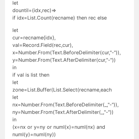
let
dountil=(idx,rec)=>
if idx=List.Count(recname) then rec else
let
cur=recname{idx},
val=Record.Field(rec,cur),
x=Number.From(Text.BeforeDelimiter(cur,"-")),
y=Number.From(Text.AfterDelimiter(cur,"-"))
in
if val is list then
let
zone=List.Buffer(List.Select(recname,each
let
nx=Number.From(Text.BeforeDelimiter(_,"-")),
ny=Number.From(Text.AfterDelimiter(_,"-"))
in
(x=nx or y=ny or numI(x)=numI(nx) and
numI(y)=numI(ny))