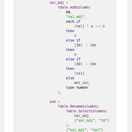
Val_Adj
=
Table
.
AddColumn
(
                        DB
,
"Val_Adj"
,
                        each 
if
[
Val
]
*
 s 
＞=
0
then
0
else
if
[
ID
]
＜
Idx
then
0
else
if
[
ID
]
＞
Idx
then
[
Val
]
else
Net_Val
,
                        type number

),
Sub
=
Table
.
RenameColumns
(
Table
.
SelectColumns
(
Val_Adj
,
{
"Val_Adj"
,
"ID"
}
),
{
"Val_Adj"
,
"Val"
}