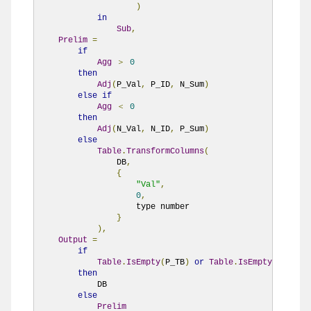
)
in
Sub
,
Prelim
=
if
Agg
＞
0
then
Adj
(
P_Val
,
 P_ID
,
 N_Sum
)
else
if
Agg
＜
0
then
Adj
(
N_Val
,
 N_ID
,
 P_Sum
)
else
Table
.
TransformColumns
(
                DB
,
{
"Val"
,
0
,
                    type number

}
),
Output
=
if
Table
.
IsEmpty
(
P_TB
)
or
Table
.
IsEmpty
(
N_TB
)
then
            DB

else
Prelim