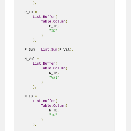
),
    P_ID 
=
List
.
Buffer
(
Table
.
Column
(
                P_TB
,
"ID"
)
),
    P_Sum 
=
List
.
Sum
(
P_Val
),
    N_Val 
=
List
.
Buffer
(
Table
.
Column
(
                N_TB
,
"Val"
)
),
    N_ID 
=
List
.
Buffer
(
Table
.
Column
(
                N_TB
,
"ID"
)
),