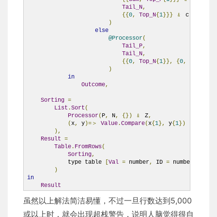
Tail_N
,
{{
0
,
Top_N
{
1
}}}
﹠
 c

)
else
@Processor
(
Tail_P
,
Tail_N
,
{{
0
,
Top_N
{
1
}},
{
0
,
Top_P
{
1
}
)
in
Outcome
,
Sorting
=
List
.
Sort
(
Processor
(
P
,
 N
,
{})
﹠
 Z
,
(
x
,
 y
)=＞
Value
.
Compare
(
x
{
1
},
 y
{
1
})
),
Result
=
Table
.
FromRows
(
Sorting
,
            type table 
[
Val
=
 number
,
 ID 
=
 number
]
)
in
Result
虽然以上解法简洁易懂，不过一旦行数达到5,000
或以上时，就会出现超栈警告，说明人脑觉得很自