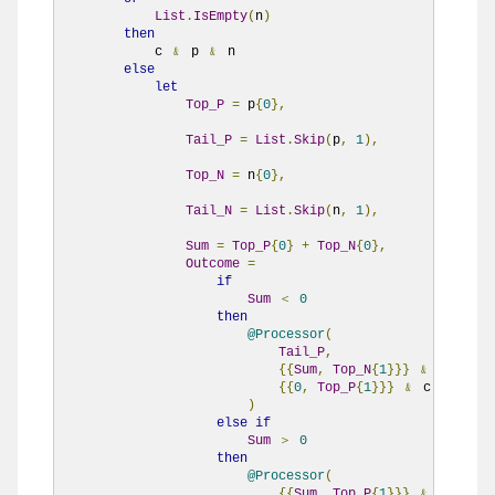
List
.
IsEmpty
(
n
)
then
            c 
﹠
 p 
﹠
 n

else
let
Top_P
=
 p
{
0
},
Tail_P
=
List
.
Skip
(
p
,
1
),
Top_N
=
 n
{
0
},
Tail_N
=
List
.
Skip
(
n
,
1
),
Sum
=
Top_P
{
0
}
+
Top_N
{
0
},
Outcome
=
if
Sum
＜
0
then
@Processor
(
Tail_P
,
{{
Sum
,
Top_N
{
1
}}}
﹠
Tail_N
,
{{
0
,
Top_P
{
1
}}}
﹠
 c

)
else
if
Sum
＞
0
then
@Processor
(
{{
Sum
,
Top_P
{
1
}}}
﹠
Tail_P
,