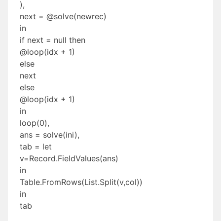
),
next = @solve(newrec)
in
if next = null then
@loop(idx + 1)
else
next
else
@loop(idx + 1)
in
loop(0),
ans = solve(ini),
tab = let
v=Record.FieldValues(ans)
in
Table.FromRows(List.Split(v,col))
in
tab