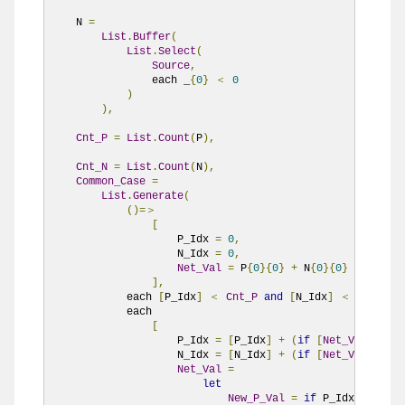
    N 
=
List
.
Buffer
(
List
.
Select
(
Source
,
                each _
{
0
}
＜
0
)
),
Cnt_P
=
List
.
Count
(
P
),
Cnt_N
=
List
.
Count
(
N
),
Common_Case
=
List
.
Generate
(
()=＞
[
                    P_Idx 
=
0
,
                    N_Idx 
=
0
,
Net_Val
=
 P
{
0
}{
0
}
+
 N
{
0
}{
0
}
],
            each 
[
P_Idx
]
＜
Cnt_P
and
[
N_Idx
]
＜
Cnt_N
,
            each

[
                    P_Idx 
=
[
P_Idx
]
+
(
if
[
Net_Val
]＜=
0
                    N_Idx 
=
[
N_Idx
]
+
(
if
[
Net_Val
]＞=
0
Net_Val
=
let
New_P_Val
=
if
 P_Idx 
＜
Cnt_