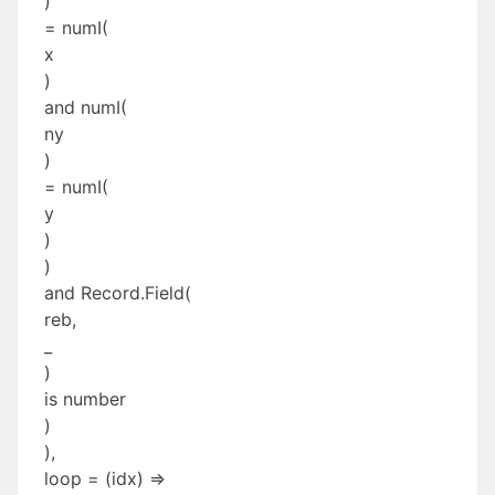
)
= numI(
x
)
and numI(
ny
)
= numI(
y
)
)
and Record.Field(
reb,
_
)
is number
)
),
loop = (idx) =>