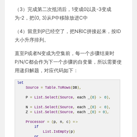
（3）完成第二次抵消后，1变成0以及-3变成
为-2，把{0, 3}从P中移除放进C中
（4）留意到P已经空了，把N和C拼接起来，按ID
大小升序排列。
直至P或者N变成为空集前，每一个步骤结束时
P/N/C都会作为下一个步骤的自变量，所以需要使
用递归解题，对应代码如下：
let
Source
=
Table
.
ToRows
(
DB
),
    P 
=
List
.
Select
(
Source
,
 each _
{
0
}
＞
0
),
    N 
=
List
.
Select
(
Source
,
 each _
{
0
}
＜
0
),
    Z 
=
List
.
Select
(
Source
,
 each _
{
0
}
=
0
),
Processor
=
(
p
,
 n
,
 c
)
=＞
if
List
.
IsEmpty
(
p
)
or