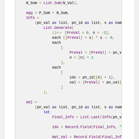
    N_Sum 
=
List
.
Sum
(
N_Val
),
Agg
=
 P_Sum 
+
 N_Sum
,
Info
=
(
pn_val 
as
 list
,
 pn_id 
as
 list
,
 s 
as
 number
)=＞
List
.
Generate
(
()=＞
[
PreVal
=
0
,
 n 
=
-
1
],
                each 
([
PreVal
]
+
 s
)
*
 s 
＞
0
,
                each

[
PreVal
=
[
PreVal
]
+
 pn_val
{
n
},
                        n 
=
[
n
]
+
1
],
                each 

[
                        idx 
=
 pn_id
{[
n
]
+
1
},
                        val 
=
[
PreVal
]
+
 pn_val
{[
n
]+
1
}
+
]
),
Adj
=
(
pn_val 
as
 list
,
 pn_id 
as
 list
,
 s 
as
 number
)=＞
let
Final_Info
=
List
.
Last
(
Info
(
pn_val
,
 pn_i
Idx
=
Record
.
Field
(
Final_Info
,
"idx"
),
Net_Val
=
Record
.
Field
(
Final_Info
,
"val"