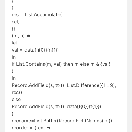
)
),
res = List.Accumulate(
sel,
{},
(m, n) =>
let
val = data{n{0}}{n{1}}
in
if List.Contains(m, val) then m else m & {val}
)
in
Record.AddField(s, tt(t), List.Difference({1 .. 9},
res))
else
Record.AddField(s, tt(t), data{t{0}}{t{1}})
),
recname=List.Buffer(Record.FieldNames(ini)),
reorder = (rec) =>