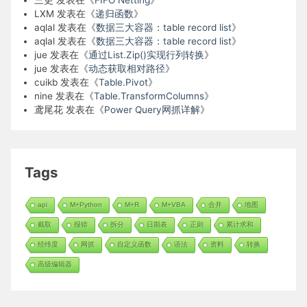
LXM
发表在《
递归函数
》
aqlal
发表在《
数据三大容器：table record list
》
aqlal
发表在《
数据三大容器：table record list
》
jue
发表在《
通过List.Zip()实现行列转换
》
jue
发表在《
动态获取相对路径
》
cuikb
发表在《
Table.Pivot
》
nine
发表在《
Table.TransformColumns
》
鸢尾花
发表在《
Power Query网抓详解
》
Tags
api
M+Python
M+R
M+VBA
合并
地图
截取
报错
拆分
日期表
正则
累计求和
经纬度
网抓
自定义函数
语法
资料
转换
高级编辑器