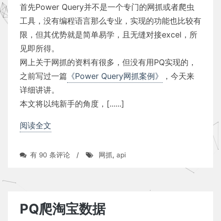
首先Power Query并不是一个专门的网抓或者爬虫
工具，没有编程语言那么专业，实现的功能也比较有
限，但其优势就是简单易学，且无缝对接excel，所
见即所得。
网上关于网抓的资料有很多，但没有用PQ实现的，
之前写过一篇
《Power Query网抓案例》
，今天来
详细讲讲。
本文将以纯新手的角度，[......]
阅读全文
Power
有 90 条评论
/
网抓
,
api
Query
网
抓
详
解
PQ爬淘宝数据