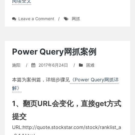
阅读全文
on
Leave a Comment
/
网抓
PQ
爬
淘
宝
数
Power Query网抓案例
据
施阳
/
2017年6月24日
/
困难
本篇为案例篇，详细步骤见
《Power Query网抓详
解》
1、翻页URL会变化，直接get方式
提交
URL:http://quote.stockstar.com/stock/ranklist_a