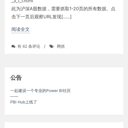
_3_1_1.html
此为沪深A股数据，需要抓取1-20页的所有数据。点
击下一页后观察URL发现[......]
阅读全文
Power
有 62 条评论
/
网抓
Query
网
抓
案
例
公告
一起建设一个专业的Power BI社区
——
PBI Hub上线了