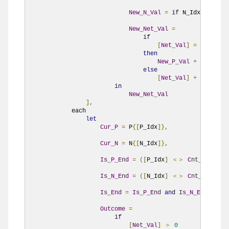
New_N_Val
=
if
 N_Idx 
＜
Cnt_
New_Net_Val
=
if
[
Net_Val
]
=
0
then
New_P_Val
+
New_N_Va
else
[
Net_Val
]
+
(
if
[
Net
in
New_Net_Val
],
            each

let
Cur_P
=
 P
{[
P_Idx
]},
Cur_N
=
 N
{[
N_Idx
]},
Is_P_End
=
([
P_Idx
]
＜＞
Cnt_P
-
1
),
Is_N_End
=
([
N_Idx
]
＜＞
Cnt_N
-
1
),
Is_End
=
Is_P_End
and
Is_N_End
,
Outcome
=
if
[
Net_Val
]
＞
0