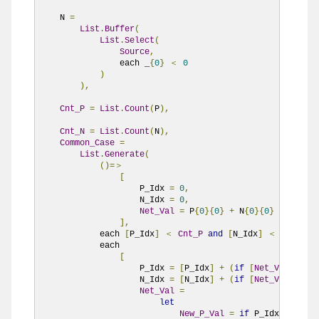
    N 
=
List
.
Buffer
(
List
.
Select
(
Source
,
                each _
{
0
}
＜
0
)
),
Cnt_P
=
List
.
Count
(
P
),
Cnt_N
=
List
.
Count
(
N
),
Common_Case
=
List
.
Generate
(
()=＞
[
                    P_Idx 
=
0
,
                    N_Idx 
=
0
,
Net_Val
=
 P
{
0
}{
0
}
+
 N
{
0
}{
0
}
],
            each 
[
P_Idx
]
＜
Cnt_P
and
[
N_Idx
]
＜
Cnt_N
,
            each

[
                    P_Idx 
=
[
P_Idx
]
+
(
if
[
Net_Val
]＜=
0
                    N_Idx 
=
[
N_Idx
]
+
(
if
[
Net_Val
]＞=
0
Net_Val
=
let
New_P_Val
=
if
 P_Idx 
＜
Cnt_