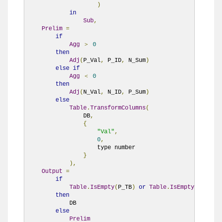
)
in
Sub
,
Prelim
=
if
Agg
＞
0
then
Adj
(
P_Val
,
 P_ID
,
 N_Sum
)
else
if
Agg
＜
0
then
Adj
(
N_Val
,
 N_ID
,
 P_Sum
)
else
Table
.
TransformColumns
(
                DB
,
{
"Val"
,
0
,
                    type number

}
),
Output
=
if
Table
.
IsEmpty
(
P_TB
)
or
Table
.
IsEmpty
(
N_TB
)
then
            DB

else
Prelim