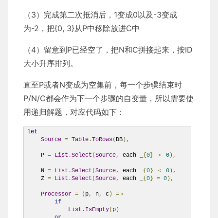
（3）完成第二次抵消后，1变成0以及-3变成
为-2，把{0, 3}从P中移除放进C中
（4）留意到P已经空了，把N和C拼接起来，按ID
大小升序排列。
直至P或者N变成为空集前，每一个步骤结束时
P/N/C都会作为下一个步骤的自变量，所以需要使
用递归解题，对应代码如下：
let
Source
=
Table
.
ToRows
(
DB
),
    P 
=
List
.
Select
(
Source
,
 each _
{
0
}
＞
0
),
    N 
=
List
.
Select
(
Source
,
 each _
{
0
}
＜
0
),
    Z 
=
List
.
Select
(
Source
,
 each _
{
0
}
=
0
),
Processor
=
(
p
,
 n
,
 c
)
=＞
if
List
.
IsEmpty
(
p
)
or