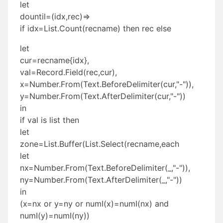
let
dountil=(idx,rec)=>
if idx=List.Count(recname) then rec else
let
cur=recname{idx},
val=Record.Field(rec,cur),
x=Number.From(Text.BeforeDelimiter(cur,"-")),
y=Number.From(Text.AfterDelimiter(cur,"-"))
in
if val is list then
let
zone=List.Buffer(List.Select(recname,each
let
nx=Number.From(Text.BeforeDelimiter(_,"-")),
ny=Number.From(Text.AfterDelimiter(_,"-"))
in
(x=nx or y=ny or numI(x)=numI(nx) and
numI(y)=numI(ny))