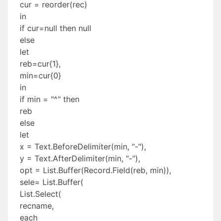
cur = reorder(rec)
in
if cur=null then null
else
let
reb=cur{1},
min=cur{0}
in
if min = "^" then
reb
else
let
x = Text.BeforeDelimiter(min, "-"),
y = Text.AfterDelimiter(min, "-"),
opt = List.Buffer(Record.Field(reb, min)),
sele= List.Buffer(
List.Select(
recname,
each