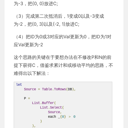
为-3，把{0, 0}放进C;
（3）完成第二次抵消后，1变成0以及-3变成
为-2，把{0, 3}以及{-2, 1}放进C;
（4）把ID为0或3对应的Val更新为0，把ID为1对
应Val更新为-2
这个思路的关键在于要想办法在不修改P和N的前
提下获得C，借鉴求累计和或移动平均的思路，不
难得出以下解法：
let
Source
=
Table
.
ToRows
(
DB
),
    P 
=
List
.
Buffer
(
List
.
Select
(
Source
,
                each _
{
0
}
＞
0
)
),