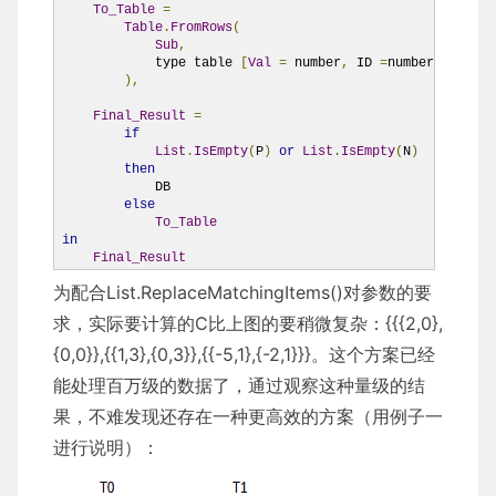
To_Table
=
Table
.
FromRows
(
Sub
,
            type table 
[
Val
=
 number
,
 ID 
=
number
]
),
Final_Result
=
if
List
.
IsEmpty
(
P
)
or
List
.
IsEmpty
(
N
)
then
            DB

else
To_Table
in
Final_Result
为配合List.ReplaceMatchingItems()对参数的要
求，实际要计算的C比上图的要稍微复杂：{{{2,0},
{0,0}},{{1,3},{0,3}},{{-5,1},{-2,1}}}。这个方案已经
能处理百万级的数据了，通过观察这种量级的结
果，不难发现还存在一种更高效的方案（用例子一
进行说明）：