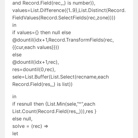
and Record.Field(rec,_) is number)),
values=List.Difference({1..9},List.Distinct(Record.
FieldValues(Record.SelectFields(rec,zone))))
in
if values={} then null else
@dountil(idx+1,Record.TransformFields(rec,
{{cur,each values}}))
else
@dountil(idx+1,rec),
res=dountil(0,rec),
sele=List.Buffer(List.Select(recname,each
Record.Field(res,_) is list))
in
if resnull then {List.Min(sele,"^",each
List.Count(Record.Field(res,_))),res }
else null,
solve = (rec) =>
let