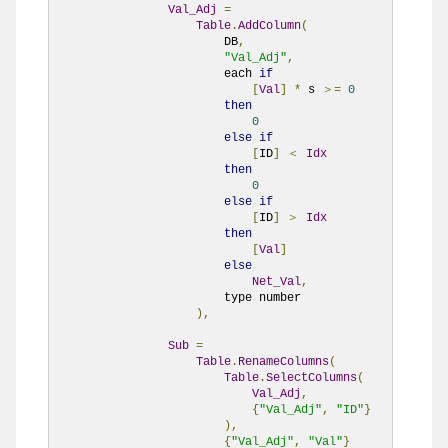
Val_Adj
=
Table
.
AddColumn
(
                        DB
,
"Val_Adj"
,
                        each 
if
[
Val
]
*
 s 
＞=
0
then
0
else
if
[
ID
]
＜
Idx
then
0
else
if
[
ID
]
＞
Idx
then
[
Val
]
else
Net_Val
,
                        type number

),
Sub
=
Table
.
RenameColumns
(
Table
.
SelectColumns
(
Val_Adj
,
{
"Val_Adj"
,
"ID"
}
),
{
"Val_Adj"
,
"Val"
}