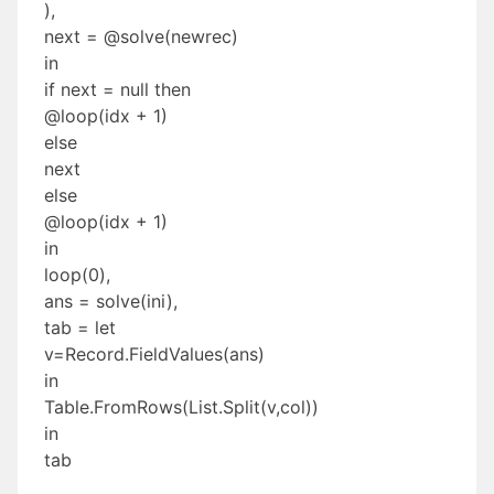
),
next = @solve(newrec)
in
if next = null then
@loop(idx + 1)
else
next
else
@loop(idx + 1)
in
loop(0),
ans = solve(ini),
tab = let
v=Record.FieldValues(ans)
in
Table.FromRows(List.Split(v,col))
in
tab