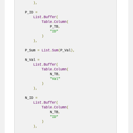
),
    P_ID 
=
List
.
Buffer
(
Table
.
Column
(
                P_TB
,
"ID"
)
),
    P_Sum 
=
List
.
Sum
(
P_Val
),
    N_Val 
=
List
.
Buffer
(
Table
.
Column
(
                N_TB
,
"Val"
)
),
    N_ID 
=
List
.
Buffer
(
Table
.
Column
(
                N_TB
,
"ID"
)
),