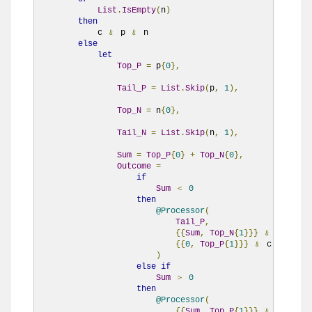
List
.
IsEmpty
(
n
)
then
            c 
﹠
 p 
﹠
 n

else
let
Top_P
=
 p
{
0
},
Tail_P
=
List
.
Skip
(
p
,
1
),
Top_N
=
 n
{
0
},
Tail_N
=
List
.
Skip
(
n
,
1
),
Sum
=
Top_P
{
0
}
+
Top_N
{
0
},
Outcome
=
if
Sum
＜
0
then
@Processor
(
Tail_P
,
{{
Sum
,
Top_N
{
1
}}}
﹠
Tail_N
,
{{
0
,
Top_P
{
1
}}}
﹠
 c

)
else
if
Sum
＞
0
then
@Processor
(
{{
Sum
,
Top_P
{
1
}}}
﹠
Tail_P
,