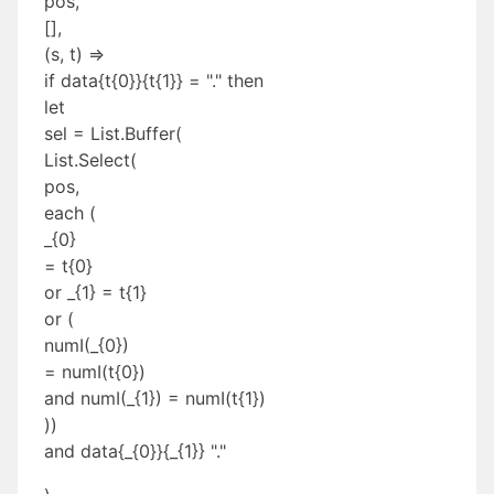
pos,
[],
(s, t) =>
if data{t{0}}{t{1}} = "." then
let
sel = List.Buffer(
List.Select(
pos,
each (
_{0}
= t{0}
or _{1} = t{1}
or (
numI(_{0})
= numI(t{0})
and numI(_{1}) = numI(t{1})
))
and data{_{0}}{_{1}} "."