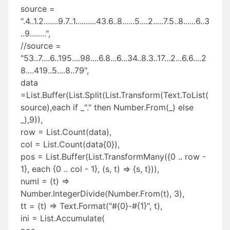
source =
".4..1.2.......9.7..1..........43.6..8......5....2.....7.5..8......6..3
..9........",
//source =
"53..7....6..195....98....6.8...6...34..8.3..17...2...6.6....2
8....419..5....8..79",
data
=List.Buffer(List.Split(List.Transform(Text.ToList(
source),each if _"." then Number.From(_) else
_),9)),
row = List.Count(data),
col = List.Count(data{0}),
pos = List.Buffer(List.TransformMany({0 .. row -
1}, each {0 .. col - 1}, (s, t) => {s, t})),
numI = (t) =>
Number.IntegerDivide(Number.From(t), 3),
tt = (t) => Text.Format("#{0}-#{1}", t),
ini = List.Accumulate(