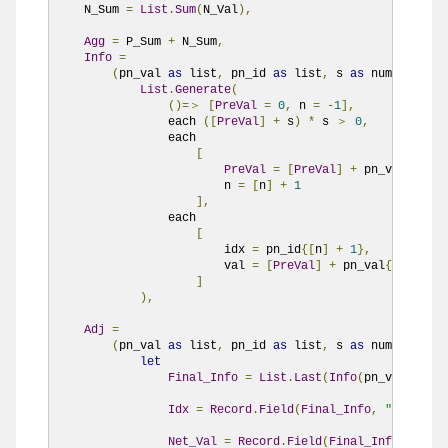
    N_Sum 
=
List
.
Sum
(
N_Val
),
Agg
=
 P_Sum 
+
 N_Sum
,
Info
=
(
pn_val 
as
 list
,
 pn_id 
as
 list
,
 s 
as
 number
)=＞
List
.
Generate
(
()=＞
[
PreVal
=
0
,
 n 
=
-
1
],
                each 
([
PreVal
]
+
 s
)
*
 s 
＞
0
,
                each

[
PreVal
=
[
PreVal
]
+
 pn_val
{
n
},
                        n 
=
[
n
]
+
1
],
                each 

[
                        idx 
=
 pn_id
{[
n
]
+
1
},
                        val 
=
[
PreVal
]
+
 pn_val
{[
n
]+
1
}
+
]
),
Adj
=
(
pn_val 
as
 list
,
 pn_id 
as
 list
,
 s 
as
 number
)=＞
let
Final_Info
=
List
.
Last
(
Info
(
pn_val
,
 pn_i
Idx
=
Record
.
Field
(
Final_Info
,
"idx"
),
Net_Val
=
Record
.
Field
(
Final_Info
,
"val"