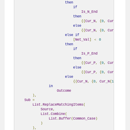
then
if
Is_N_End
then
{{
Cur_N
,
{
0
,
Cur_N
{
1
}}}}
else
{{
Cur_N
,
{
0
,
Cur_N
{
1
}}},
else
if
[
Net_Val
]
＜
0
then
if
Is_P_End
then
{{
Cur_P
,
{
0
,
Cur_P
{
1
}}}}
else
{{
Cur_P
,
{
0
,
Cur_P
{
1
}}},
else
{{
Cur_N
,
{
0
,
Cur_N
{
1
}}},
{
Cu
in
Outcome
),
Sub
=
List
.
ReplaceMatchingItems
(
Source
,
List
.
Combine
(
List
.
Buffer
(
Common_Case
)
)
),