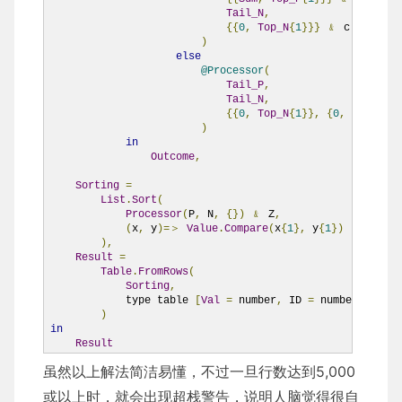
Tail_N
,
{{
0
,
Top_N
{
1
}}}
﹠
 c

)
else
@Processor
(
Tail_P
,
Tail_N
,
{{
0
,
Top_N
{
1
}},
{
0
,
Top_P
{
1
}
)
in
Outcome
,
Sorting
=
List
.
Sort
(
Processor
(
P
,
 N
,
{})
﹠
 Z
,
(
x
,
 y
)=＞
Value
.
Compare
(
x
{
1
},
 y
{
1
})
),
Result
=
Table
.
FromRows
(
Sorting
,
            type table 
[
Val
=
 number
,
 ID 
=
 number
]
)
in
Result
虽然以上解法简洁易懂，不过一旦行数达到5,000
或以上时，就会出现超栈警告，说明人脑觉得很自