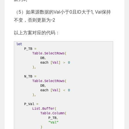
（5）如果源数据的Val小于0且ID大于1, Val保持
不变，否则更新为-2
以上方案对应的代码：
let
    P_TB 
=
Table
.
SelectRows
(
            DB
,
            each 
[
Val
]
＞
0
),
    N_TB 
=
Table
.
SelectRows
(
            DB
,
            each 
[
Val
]
＜
0
),
    P_Val 
=
List
.
Buffer
(
Table
.
Column
(
                P_TB
,
"Val"
)