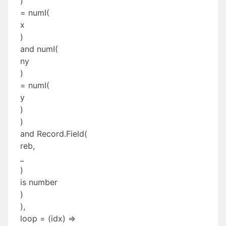
)
= numI(
x
)
and numI(
ny
)
= numI(
y
)
)
and Record.Field(
reb,
_
)
is number
)
),
loop = (idx) =>