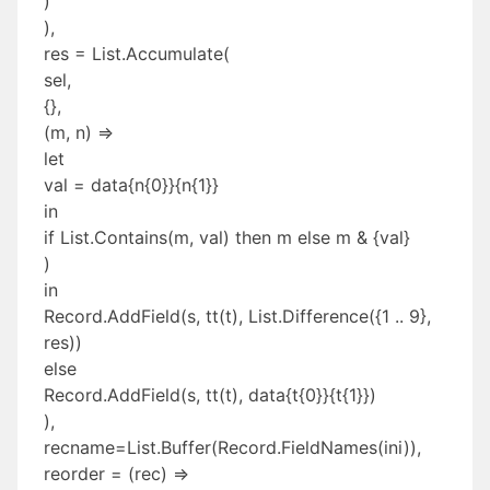
)
),
res = List.Accumulate(
sel,
{},
(m, n) =>
let
val = data{n{0}}{n{1}}
in
if List.Contains(m, val) then m else m & {val}
)
in
Record.AddField(s, tt(t), List.Difference({1 .. 9},
res))
else
Record.AddField(s, tt(t), data{t{0}}{t{1}})
),
recname=List.Buffer(Record.FieldNames(ini)),
reorder = (rec) =>