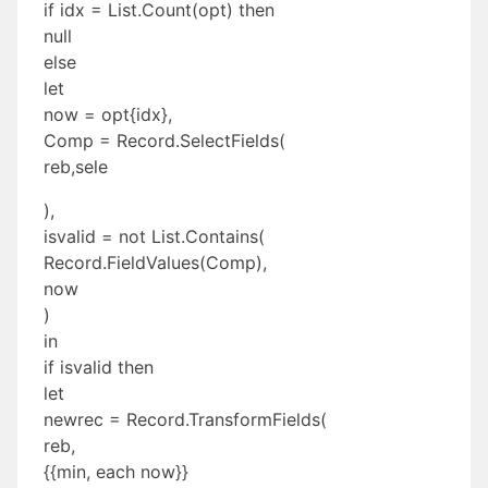
if idx = List.Count(opt) then
null
else
let
now = opt{idx},
Comp = Record.SelectFields(
reb,sele
),
isvalid = not List.Contains(
Record.FieldValues(Comp),
now
)
in
if isvalid then
let
newrec = Record.TransformFields(
reb,
{{min, each now}}