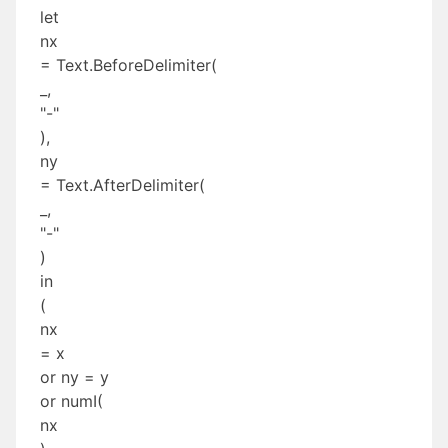
let
nx
= Text.BeforeDelimiter(
_,
"-"
),
ny
= Text.AfterDelimiter(
_,
"-"
)
in
(
nx
= x
or ny = y
or numI(
nx