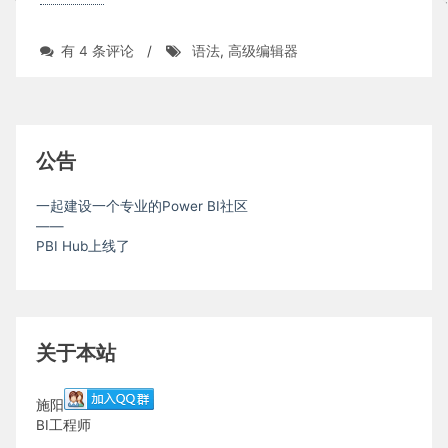
使
有 4 条评论
/
语法
,
高级编辑器
用
高
级
编
辑
公告
器
一起建设一个专业的Power BI社区
——
PBI Hub上线了
关于本站
施阳
BI工程师