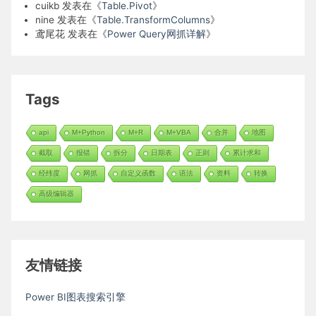
cuikb
发表在《
Table.Pivot
》
nine
发表在《
Table.TransformColumns
》
鸢尾花
发表在《
Power Query网抓详解
》
Tags
api
M+Python
M+R
M+VBA
合并
地图
截取
报错
拆分
日期表
正则
累计求和
经纬度
网抓
自定义函数
语法
资料
转换
高级编辑器
友情链接
Power BI图表搜索引擎