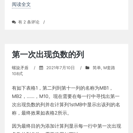
阅读全文
向
有 2 条评论
/
前
分
配
数
值
第一次出现负数的列
螺旋矛盾
/
2021年7月10日
/
简单
,
M套路
108式
有如下表格1，第二列到第十一列的名称为MB1，
MB2，……，M10。现在需要在每一行中寻找出第一
次出现负数的列并在计算列1stMB中显示出该列的名
称，最终效果如表格2所示。
因为最终目的为添加计算列显示每一行中第一次出现