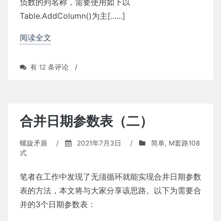
负数的列名称，需要使用如下以
Table.AddColumn()为主[......]
阅读全文
第
有 12 条评论
/
一
次
出
现
负
合并日期参数表（二）
数
的
螺旋矛盾
/
2021年7月3日
/
简单
,
M套路108
列
式
笔者在工作中发现了无须循环就能实现合并日期参数
表的方法，本文将与大家分享该思路。以下为需要合
并的3个日期参数表：