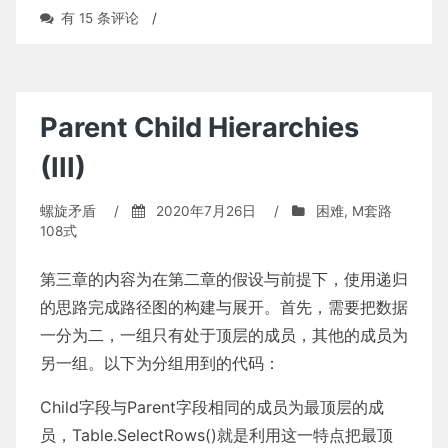
多
有 15 条评论
/
重
文
本
替
代
Parent Child Hierarchies
(III)
螺旋矛盾
/
2020年7月26日
/
困难
,
M套路
108式
第三章的内容为在第二章的假设与前提下，使用递归
的思路完成路径图的构建与展开。首先，需要把数据
一分为二，一组只有处于顶层的成员，其他的成员为
另一组。以下为分组用到的代码：
Child字段与Parent字段相同的成员为最顶层的成
员，Table.SelectRows()就是利用这一特点把最顶