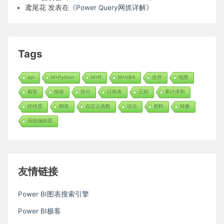
鸢尾花
发表在《
Power Query网抓详解
》
Tags
api
M+Python
M+R
M+VBA
合并
地图
截取
报错
拆分
日期表
正则
累计求和
经纬度
网抓
自定义函数
语法
资料
转换
高级编辑器
友情链接
Power BI图表搜索引擎
Power BI极客