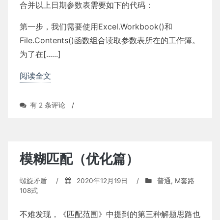
合并以上日期参数表需要如下的代码：
第一步，我们需要使用Excel.Workbook()和
File.Contents()函数组合读取参数表所在的工作簿。
为了在[......]
阅读全文
合
有 2 条评论
/
并
日
期
参
数
模糊匹配（优化篇）
表
（二）
螺旋矛盾
/
2020年12月19日
/
普通
,
M套路
108式
不难发现，《匹配范围》中提到的第三种解题思路也