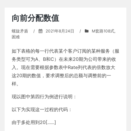
券
现
金
向前分配数值
流
螺旋矛盾
/
2021年8月24日
/
M套路108式
,
困难
如下表格的每一行代表某个客户订阅的某种服务（服
务类型可为A、B和C）在未来20期为公司带来的收
入。现在需要根据参数表中Rate列代表的倍数放大
这20期的数值，要求调整后的总额与调整前的一
样。
现以图中第四行为例进行说明：
以下为实现这一过程的代码：
由于多处用到20[......]