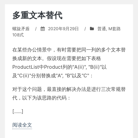
期
参
多重文本替代
数
表
螺旋矛盾
/
2020年9月29日
/
普通
,
M套路
108式
在某些办公情景中，有时需要把同一列的多个文本替
换成新的文本。假设现在需要把如下表格
ProductList中Product列的"A(ii)", "B(ii)"以
及"C(ii)"分别替换成"A", "B"以及"C"：
对于这个问题，最直接的解决办法是进行三次常规替
代，以下为该思路的代码：
[......]
阅读全文