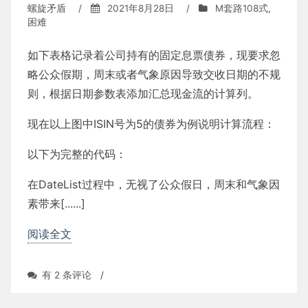
螺旋矛盾
/
2021年8月28日
/
M套路108式
,
困难
如下表格记录着公司持有的固定息票债券，现要求忽
略公众假期，周末或者气象原因导致交收日期的不规
则，根据日期参数表添加汇总现金流的计算列。
现在以上图中ISIN号为5的债券为例说明计算流程：
以下为完整的代码：
在DateList过程中，无视了公众假日，周末和气象因
素带来[......]
阅读全文
汇
有 2 条评论
/
总
债