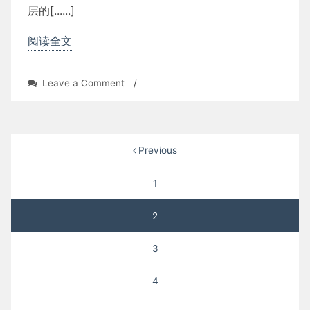
层的[......]
阅读全文
on
Leave a Comment
/
Parent
Child
Hierarchies
(III)
文
Previous
章
1
分
2
页
3
4