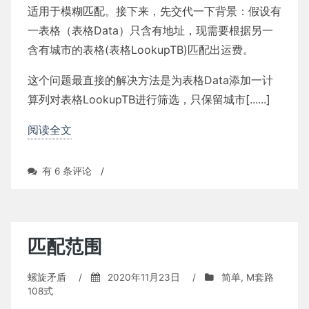
适用于模糊匹配。接下来，先交代一下背景：假设有
一表格（表格Data）只含有地址，现需要根据另一
含有城市的表格(表格LookupTB)匹配出运费。
这个问题最直接的解决方法是为表格Data添加一计
算列对表格LookupTB进行筛选，只保留城市[......]
阅读全文
模
有 6 条评论
/
糊
匹
配
（优
化
匹配范围
篇）
螺旋矛盾
/
2020年11月23日
/
简单
,
M套路
108式