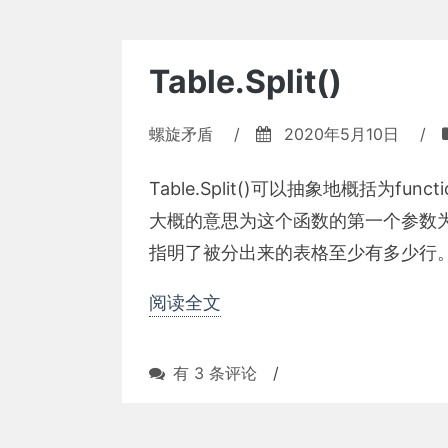
Hierarchies
(I)
Table.Split()
螺旋矛盾
/
2020年5月10日
/
Table.Split()可以抽象地概括为function(t
大概的意思为这个函数的第一个参数
指明了被分出来的表格至少有多少行。以下将通过
阅读全文
Table.Split()
有 3 条评论
/