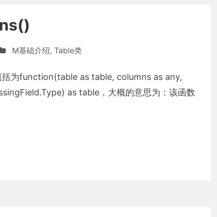
ns()
M基础介绍
,
Table类
unction(table as table, columns as any,
ble MissingField.Type) as table，大概的意思为：该函数
ns()