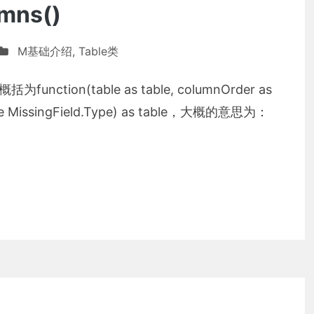
mns()
M基础介绍
,
Table类
function(table as table, columnOrder as
ullable MissingField.Type) as table，大概的意思为：
umns()