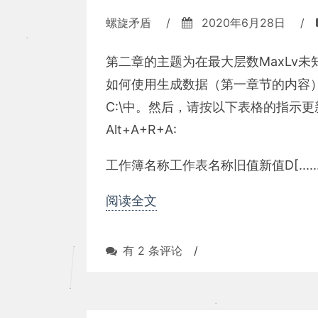
螺旋矛盾
/
2020年6月28日
/
第二章的主题为在最大层数MaxLv
如何使用生成数据（第一章节的内容）
C:\中。然后，请按以下表格的指示
Alt+A+R+A:
工作簿名称工作表名称旧值新值D[......
阅读全文
Parent
有 2 条评论
/
Child
Hierarchies
(II)