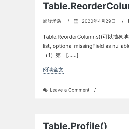
Table.ReorderColu
螺旋矛盾
/
2020年4月29日
/
Table.ReorderColumns()可以抽象地概括为
list, optional missingField as n
（1）第一[......]
阅读全文
on
Leave a Comment
/
Table.ReorderCol
Table.Profile()