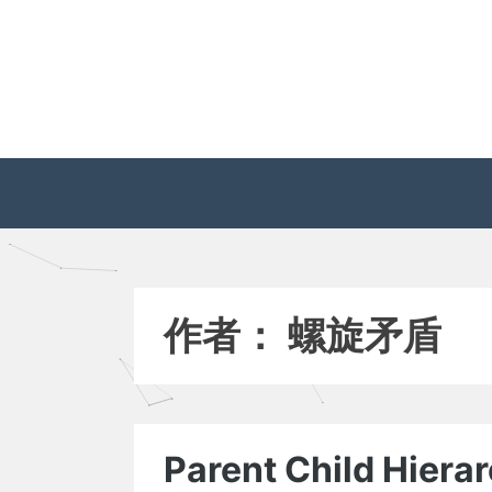
Skip
to
content
作者：
螺旋矛盾
Parent Child Hierarc