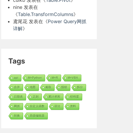
cuikb
发表在《
Table.Pivot
》
nine
发表在
《
Table.TransformColumns
》
鸢尾花
发表在《
Power Query网抓
详解
》
Tags
api
M+Python
M+R
M+VBA
合并
地图
截取
报错
拆分
日期表
正则
累计求和
经纬度
网抓
自定义函数
语法
资料
转换
高级编辑器